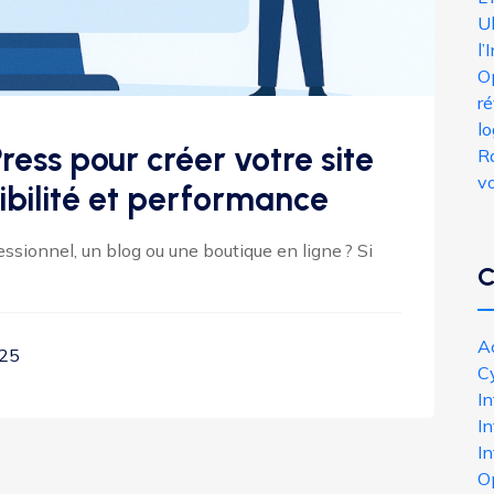
Ul
l’
O
r
lo
ress pour créer votre site
R
v
ibilité et performance
essionnel, un blog ou une boutique en ligne ? Si
C
Ac
025
C
I
In
In
O