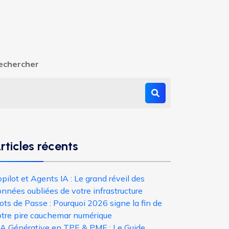
echercher
rticles récents
pilot et Agents IA : Le grand réveil des
nnées oubliées de votre infrastructure
ts de Passe : Pourquoi 2026 signe la fin de
otre pire cauchemar numérique
’IA Générative en TPE & PME : Le Guide