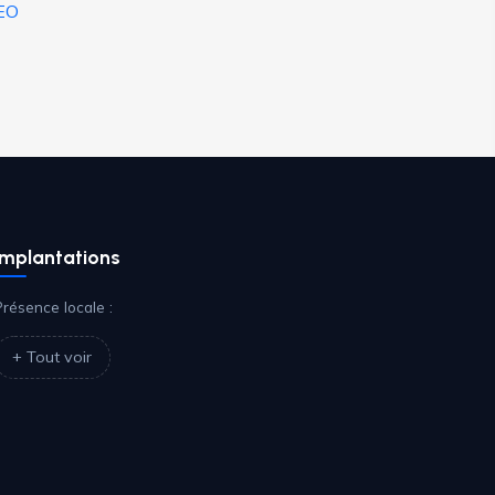
EO
Implantations
Présence locale :
+ Tout voir