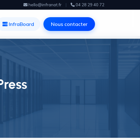
hello@infranat.fr
|
04 28 29 40 72
InfraBoard
Nous contacter
Press