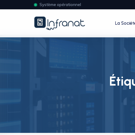
Système opérationnel
La Sociét
Étiq