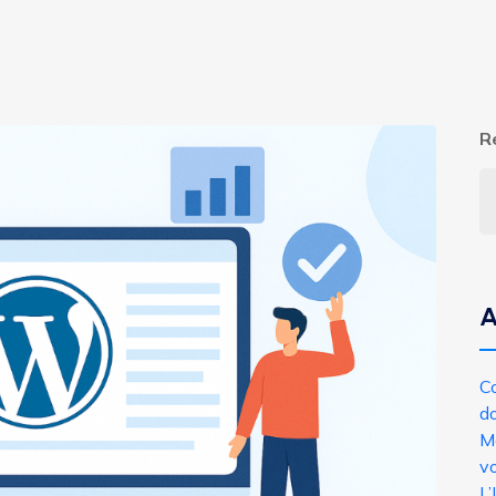
R
A
Co
do
Mo
v
L